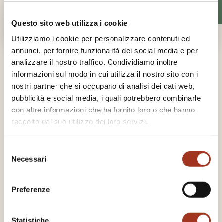
Questo sito web utilizza i cookie
Utilizziamo i cookie per personalizzare contenuti ed
annunci, per fornire funzionalità dei social media e per
CAMERA IN TOP FLOOR
analizzare il nostro traffico. Condividiamo inoltre
JUNIOR SUITE WITH TERRACE
informazioni sul modo in cui utilizza il nostro sito con i
nostri partner che si occupano di analisi dei dati web,
pubblicità e social media, i quali potrebbero combinarle
WILD BALCONY
con altre informazioni che ha fornito loro o che hanno
Camera contemporanea con ampio balcone da vivere con
raccolto dal suo utilizzo dei loro servizi.
salottino e verde intorno. Musica, libri e caffè. Il ritmo di
un vero Adoro in otium style.
Selezione
Necessari
del
Balcone privato 16 mq
consenso
Dimensione 16 mq
Preferenze
Queen Size Bed
Smart TV 50"
Minibar
Statistiche