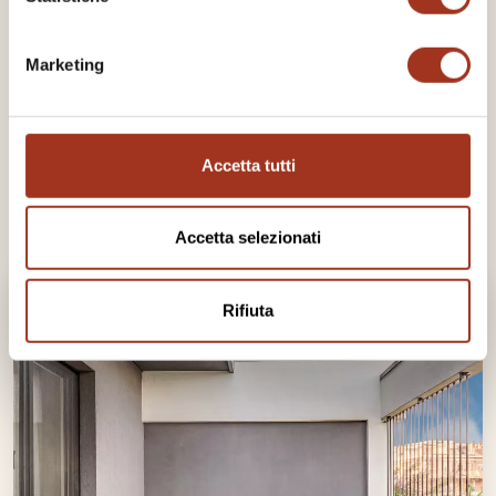
Macchina da caffè
Bollitore
Marketing
WIFI veloce
RICHIESTA INFORMAZIONI
PRENOTA
Accetta tutti
Accetta selezionati
Rifiuta